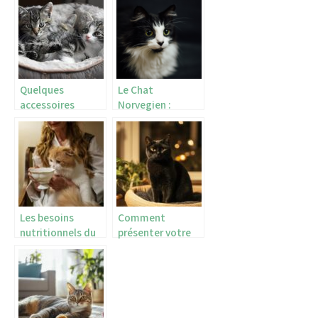
Quelques
Le Chat
accessoires
Norvegien :
indispensables
Decouvrez ses
pour les chats
origines, soins et
caractere
Les besoins
Comment
nutritionnels du
présenter votre
chat selon son
British Shorthair
âge et son
noir à votre
activité
nouveau-né ?