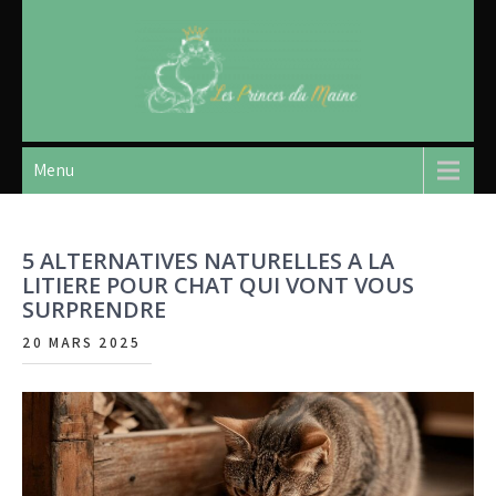
Skip
to
content
Les princes du maine
Le petit blog de mon ami Gustave
Menu
5 ALTERNATIVES NATURELLES A LA
LITIERE POUR CHAT QUI VONT VOUS
SURPRENDRE
20 MARS 2025